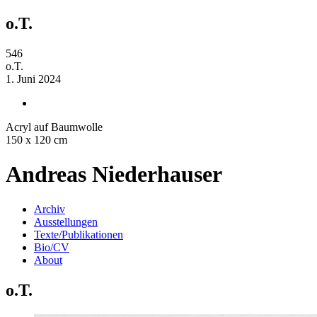
o.T.
546
o.T.
1. Juni 2024
Acryl auf Baumwolle
150 x 120 cm
Andreas Niederhauser
Archiv
Ausstellungen
Texte/Publikationen
Bio/CV
About
o.T.