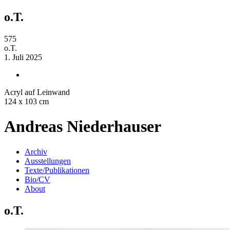
o.T.
575
o.T.
1. Juli 2025
Acryl auf Leinwand
124 x 103 cm
Andreas Niederhauser
Archiv
Ausstellungen
Texte/Publikationen
Bio/CV
About
o.T.