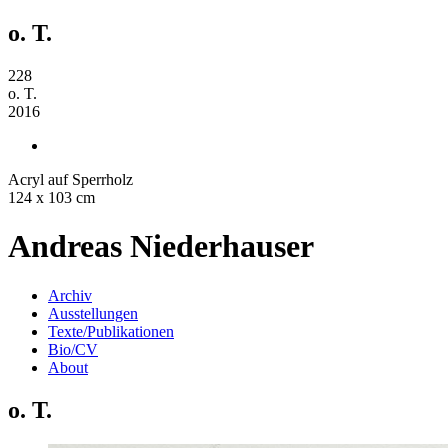
o. T.
228
o. T.
2016
Acryl auf Sperrholz
124 x 103 cm
Andreas Niederhauser
Archiv
Ausstellungen
Texte/Publikationen
Bio/CV
About
o. T.