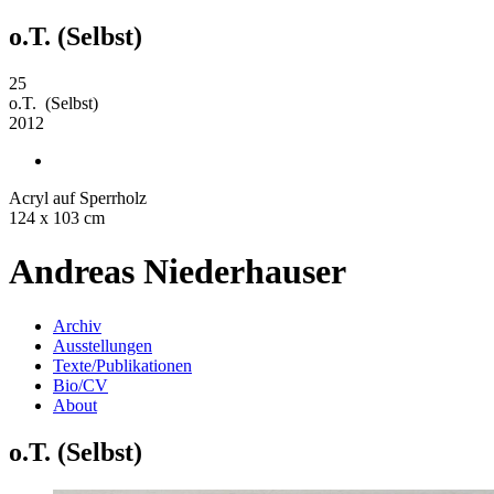
o.T. (Selbst)
25
o.T. (Selbst)
2012
Acryl auf Sperrholz
124 x 103 cm
Andreas Niederhauser
Archiv
Ausstellungen
Texte/Publikationen
Bio/CV
About
o.T. (Selbst)