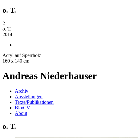
o. T.
2
o. T.
2014
Acryl auf Sperrholz
160 x 140 cm
Andreas Niederhauser
Archiv
Ausstellungen
Texte/Publikationen
Bio/CV
About
o. T.