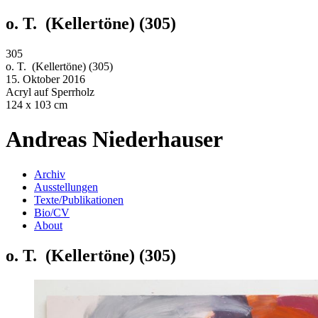
o. T. (Kellertöne) (305)
305
o. T. (Kellertöne) (305)
15. Oktober 2016
Acryl auf Sperrholz
124 x 103 cm
Andreas Niederhauser
Archiv
Ausstellungen
Texte/Publikationen
Bio/CV
About
o. T. (Kellertöne) (305)