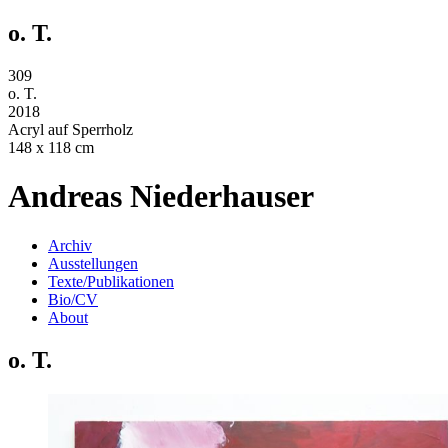
o. T.
309
o. T.
2018
Acryl auf Sperrholz
148 x 118 cm
Andreas Niederhauser
Archiv
Ausstellungen
Texte/Publikationen
Bio/CV
About
o. T.