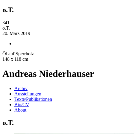
o.T.
341
o.T.
20. März 2019
Öl auf Sperrholz
148 x 118 cm
Andreas Niederhauser
Archiv
Ausstellungen
Texte/Publikationen
Bio/CV
About
o.T.