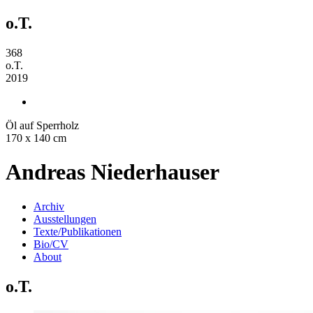
o.T.
368
o.T.
2019
Öl auf Sperrholz
170 x 140 cm
Andreas Niederhauser
Archiv
Ausstellungen
Texte/Publikationen
Bio/CV
About
o.T.