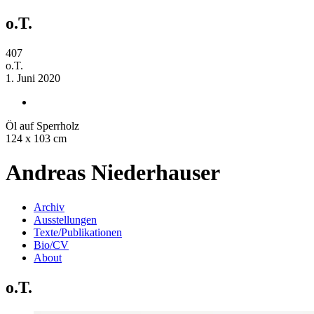
o.T.
407
o.T.
1. Juni 2020
Öl auf Sperrholz
124 x 103 cm
Andreas Niederhauser
Archiv
Ausstellungen
Texte/Publikationen
Bio/CV
About
o.T.