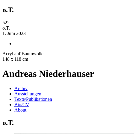
o.T.
522
o.T.
1. Juni 2023
Acryl auf Baumwolle
148 x 118 cm
Andreas Niederhauser
Archiv
Ausstellungen
Texte/Publikationen
Bio/CV
About
o.T.