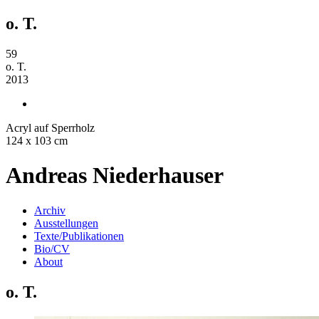
o. T.
59
o. T.
2013
Acryl auf Sperrholz
124 x 103 cm
Andreas Niederhauser
Archiv
Ausstellungen
Texte/Publikationen
Bio/CV
About
o. T.